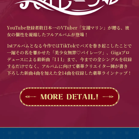
YouTube登録者数日本一のVTuber「宝鐘マリン」が贈る、彼
女の個性を凝縮したフルアルバムが登場！
1stアルバムとなる今作ではTikTokでバズを巻き起こしたことで
⼀躍その名を響かせた「美少⼥無罪♡パイレーツ」、Gigaプロ
デュースによる最新曲「I I I」まで、今までの全シングルを収録
するだけでなく、アルバムに向けて豪華クリエイター陣が書き
下ろした新曲4曲を加えた全14曲を収録した豪華ラインナップ！