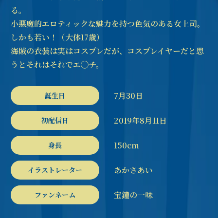
る。
小悪魔的エロティックな魅力を持つ色気のある女上司。
しかも若い！（大体17歳）
海賊の衣装は実はコスプレだが、コスプレイヤーだと思
うとそれはそれでエ◯チ。
7月30日
誕生日
2019年8月11日
初配信日
150cm
身長
あかさあい
イラストレーター
宝鐘の一味
ファンネーム