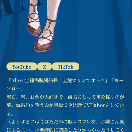
YouTube
X
TikTok
「Ahoy!宝鐘海賊団船長！宝鐘マリンです～！」「ヨー
ソロー」
宝石、宝、お金が大好きで、海賊になって宝を探すのが
夢。海賊船を買うのが目標で今は陸でVTuberをしてい
る。
（ようするには今はただの海賊コスプレ女）お姉さん風
にふるまい、小悪魔的に誘惑したりからかったりしてく