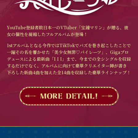
YouTube登録者数日本一のVTuber「宝鐘マリン」が贈る、彼
女の個性を凝縮したフルアルバムが登場！
1stアルバムとなる今作ではTikTokでバズを巻き起こしたことで
⼀躍その名を響かせた「美少⼥無罪♡パイレーツ」、Gigaプロ
デュースによる最新曲「I I I」まで、今までの全シングルを収録
するだけでなく、アルバムに向けて豪華クリエイター陣が書き
下ろした新曲4曲を加えた全14曲を収録した豪華ラインナップ！