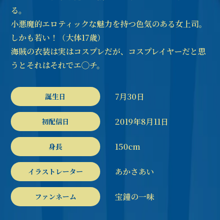
る。
小悪魔的エロティックな魅力を持つ色気のある女上司。
しかも若い！（大体17歳）
海賊の衣装は実はコスプレだが、コスプレイヤーだと思
うとそれはそれでエ◯チ。
7月30日
誕生日
2019年8月11日
初配信日
150cm
身長
あかさあい
イラストレーター
宝鐘の一味
ファンネーム