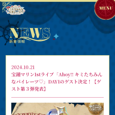
新着情報
2024.10.21
宝鐘マリン1stライブ「Ahoy!! キミたちみん
なパイレーツ♡」DAY1のゲスト決定！【ゲ
スト第３弾発表】