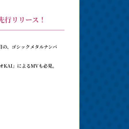
先⾏リリース！
注目の、ゴシックメタルナンバ
KAI」によるMVも必⾒。