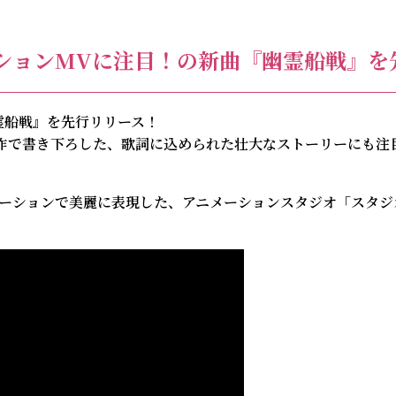
ションMVに注⽬！の新曲『幽霊船戦』を
幽霊船戦』を先行リリース！
氏が共作で書き下ろした、歌詞に込められた壮大なストーリーにも
ーションで美麗に表現した、アニメーションスタジオ「スタジオ