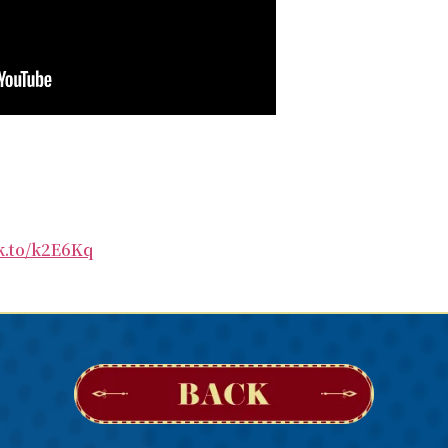
TOP
INTRODUCTION
NEWS
nk.to/k2E6Kq
TICKETS
ALBUM
MERCH