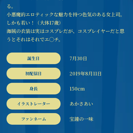
る。
小悪魔的エロティックな魅力を持つ色気のある女上司。
しかも若い！（大体17歳）
海賊の衣装は実はコスプレだが、コスプレイヤーだと思
うとそれはそれでエ◯チ。
7月30日
誕生日
2019年8月11日
初配信日
150cm
身長
あかさあい
イラストレーター
宝鐘の一味
ファンネーム