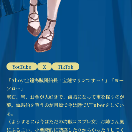
YouTube
X
TikTok
「Ahoy!宝鐘海賊団船長！宝鐘マリンです～！」「ヨー
ソロー」
宝石、宝、お金が大好きで、海賊になって宝を探すのが
夢。海賊船を買うのが目標で今は陸でVTuberをしてい
る。
（ようするには今はただの海賊コスプレ女）お姉さん風
にふるまい、小悪魔的に誘惑したりからかったりしてく