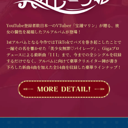
YouTube登録者数日本一のVTuber「宝鐘マリン」が贈る、彼
女の個性を凝縮したフルアルバムが登場！
1stアルバムとなる今作ではTikTokでバズを巻き起こしたことで
⼀躍その名を響かせた「美少⼥無罪♡パイレーツ」、Gigaプロ
デュースによる最新曲「I I I」まで、今までの全シングルを収録
するだけでなく、アルバムに向けて豪華クリエイター陣が書き
下ろした新曲4曲を加えた全14曲を収録した豪華ラインナップ！