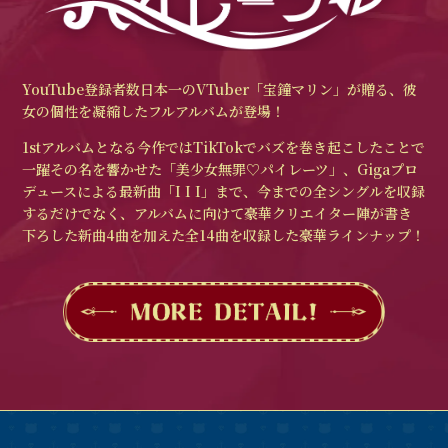
YouTube登録者数日本一のVTuber「宝鐘マリン」が贈る、彼
女の個性を凝縮したフルアルバムが登場！
1stアルバムとなる今作ではTikTokでバズを巻き起こしたことで
⼀躍その名を響かせた「美少⼥無罪♡パイレーツ」、Gigaプロ
デュースによる最新曲「I I I」まで、今までの全シングルを収録
するだけでなく、アルバムに向けて豪華クリエイター陣が書き
下ろした新曲4曲を加えた全14曲を収録した豪華ラインナップ！