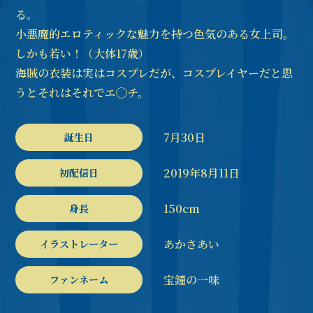
る。
小悪魔的エロティックな魅力を持つ色気のある女上司。
しかも若い！（大体17歳）
海賊の衣装は実はコスプレだが、コスプレイヤーだと思
うとそれはそれでエ◯チ。
7月30日
誕生日
2019年8月11日
初配信日
150cm
身長
あかさあい
イラストレーター
宝鐘の一味
ファンネーム