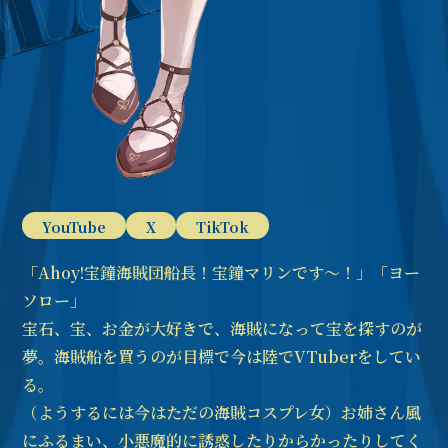
YouTube
X
TikTok
「Ahoy!宝鐘海賊団船長！宝鐘マリンです～！」「ヨー
ソロー」
宝石、宝、お金が大好きで、海賊になって宝を探すのが
夢。海賊船を買うのが目標で今は陸でVTuberをしてい
る。
（ようするには今はただの海賊コスプレ女）お姉さん風
にふるまい、小悪魔的に誘惑したりからかったりしてく