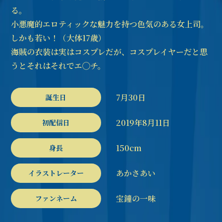
る。
小悪魔的エロティックな魅力を持つ色気のある女上司。
しかも若い！（大体17歳）
海賊の衣装は実はコスプレだが、コスプレイヤーだと思
うとそれはそれでエ◯チ。
7月30日
誕生日
2019年8月11日
初配信日
150cm
身長
あかさあい
イラストレーター
宝鐘の一味
ファンネーム