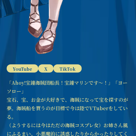
YouTube
X
TikTok
「Ahoy!宝鐘海賊団船長！宝鐘マリンです～！」「ヨー
ソロー」
宝石、宝、お金が大好きで、海賊になって宝を探すのが
夢。海賊船を買うのが目標で今は陸でVTuberをしてい
る。
（ようするには今はただの海賊コスプレ女）お姉さん風
にふるまい、小悪魔的に誘惑したりからかったりしてく