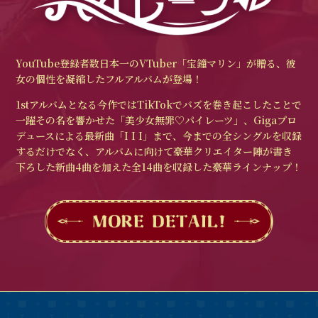
YouTube登録者数日本一のVTuber「宝鐘マリン」が贈る、彼
女の個性を凝縮したフルアルバムが登場！
1stアルバムとなる今作ではTikTokでバズを巻き起こしたことで
⼀躍その名を響かせた「美少⼥無罪♡パイレーツ」、Gigaプロ
デュースによる最新曲「I I I」まで、今までの全シングルを収録
するだけでなく、アルバムに向けて豪華クリエイター陣が書き
下ろした新曲4曲を加えた全14曲を収録した豪華ラインナップ！