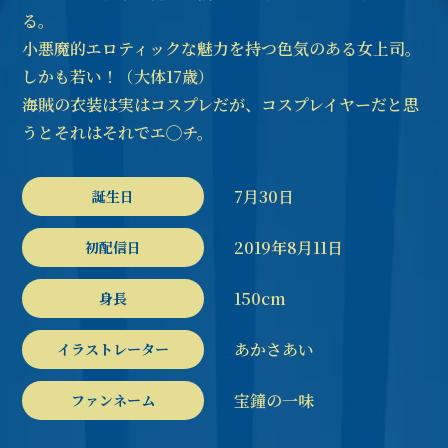
る。
小悪魔的エロティックな魅力を持つ色気のある女上司。
しかも若い！（大体17歳）
海賊の衣装は実はコスプレだが、コスプレイヤーだと思
うとそれはそれでエ◯チ。
7月30日
誕生日
2019年8月11日
初配信日
150cm
身長
あかさあい
イラストレーター
宝鐘の一味
ファンネーム