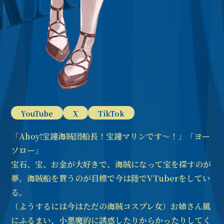
YouTube
X
TikTok
「Ahoy!宝鐘海賊団船長！宝鐘マリンです～！」「ヨー
ソロー」
宝石、宝、お金が大好きで、海賊になって宝を探すのが
夢。海賊船を買うのが目標で今は陸でVTuberをしてい
る。
（ようするには今はただの海賊コスプレ女）お姉さん風
にふるまい、小悪魔的に誘惑したりからかったりしてく