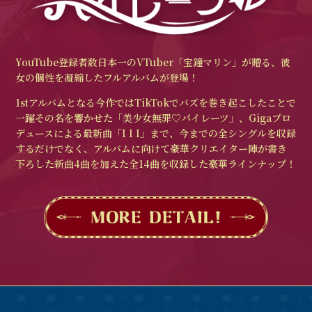
YouTube登録者数日本一のVTuber「宝鐘マリン」が贈る、彼
女の個性を凝縮したフルアルバムが登場！
1stアルバムとなる今作ではTikTokでバズを巻き起こしたことで
⼀躍その名を響かせた「美少⼥無罪♡パイレーツ」、Gigaプロ
デュースによる最新曲「I I I」まで、今までの全シングルを収録
するだけでなく、アルバムに向けて豪華クリエイター陣が書き
下ろした新曲4曲を加えた全14曲を収録した豪華ラインナップ！