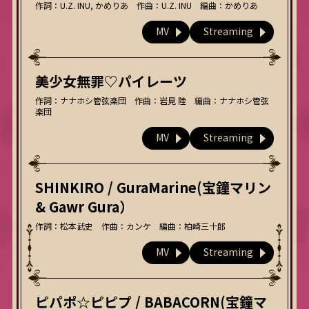
作詞：U.Z. INU, かめりあ 作曲：U.Z. INU 編曲：かめりあ
MV
Streaming
美少女無罪♡パイレーツ
作詞：ナナホシ管弦楽団 作曲：岩見 陸 編曲：ナナホシ管弦
楽団
MV
Streaming
SHINKIRO / GuraMarine(宝鐘マリン
& Gawr Gura）
作詞：松本武史 作曲：カンケ 編曲：柏崎三十郎
MV
Streaming
ピパポ☆ピピプ / BABACORN(宝鐘マ